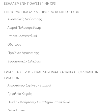
ΕΞΗΛΑΣΜΕΝΗ ΠΟΛΥΣΤΕΡΙΝΗ XPS
ΕΠΙΣΚΕΥΑΣΤΙΚΑ ΥΛΙΚΑ - ΠΡΟΣΤΑΣΙΑ ΚΑΤΑΣΚΕΥΩΝ
Αναστολείς Διάβρωσης
Αφροί Πολυουρεθάνης
Επισκευαστικά Υλικά
Οδοποιΐα
Προϊόντα Αγκύρωσης
Σφραγιστικά - Σιλικόνες
ΕΡΓΑΛΕΙΑ ΧΕΙΡΟΣ - ΣΥΜΠΛΗΡΩΜΑΤΙΚΑ ΥΛΙΚΑ ΟΙΚΟΔΟΜΙΚΩΝ
ΕΡΓΑΣΙΩΝ
Αποστάτες - Σφήνες - Σταυροί
Εργαλεία Χειρός
Πινέλα - Βούρτσες - Συμπληρωματικά Υλικά
Ρολά Βαφής