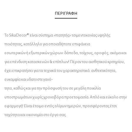
ΠΕΡΙΓΡΑΦΉ
Το SikaDecor® είναι σύστημα «πατητής» τσιμεντοκονίας υψηλής
ποιότητας, κατάλληλο για οποιαδήποτε επιφάνεια
εσωτερικών ή εξωτερικών χώρων: δάπεδα, τοίχους, οροφές, ακόμα και
για επένδυση κατασκευών & επίπλων! Πέραν του αισθητικού κριτηρίου,
έχει επικρατήσει για τα τεχνικά του χαρακτηριστικά: ανθεκτικότητα,
ευκαμψία και υδατοστεγανό-
τητα, καθώς και για την πρόσφυσή του σε μεγάλη ποικιλία
υποστρωμάτων χωρίς χρονοβόρα προετοιμασία. Aπλό και εύκολο στην
εφαρμογή! Eίναι έτοιμο εντός ολίγων ημερών, προσφέροντας έτσι
ταχύτητα και οικονομία στο έργο σας.