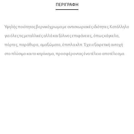
ΠΕΡΙΓΡΑΦΉ
Υψηλής ποιότητας βερνικόχρωμα με αντισκωριακές ιδιότητες.Κατάλληλο
για όλες τις μεταλλικές αλλά και ξύλινες επιφάνειες, όπως κάγκελα,
πόρτες, παράθυρα, αμαξώματα, έπιπλα κλπ. Έχει εξαιρετική αντοχή
στο πλύσιμο και το κιτρίνισμα, προσφέροντας ένα τέλειο αποτέλεσμα.