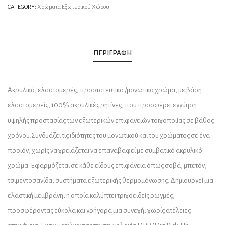
CATEGORY:
Χρώματα Εξωτερικού Χώρου
ΠΕΡΙΓΡΑΦΉ
Ακρυλικό, ελαστομερές, προστατευτικό /μονωτικό χρώμα, με βάση
ελαστομερείς, 100% ακρυλικές ρητίνες, που προσφέρει εγγύηση
υψηλής προστασίας των εξωτερικών επιφανειών τοιχοποιίας σε βάθος
χρόνου.Συνδυάζει τις ιδιότητες του μονωτικού και του χρώματος σε ένα
προϊόν, χωρίς να χρειάζεται να επαναβαφεί με συμβατικό ακρυλικό
χρώμα. Εφαρμόζεται σε κάθε είδους επιφάνεια όπως σοβά, μπετόν,
τσιμεντοσανίδα, συστήματα εξωτερικής θερμομόνωσης. Δημιουργεί μια
ελαστική μεμβράνη, η οποία καλύπτει τριχοειδείς ρωγμές,
προσφέροντας εύκολα και γρήγορα μια συνεχή, χωρίς ατέλειες