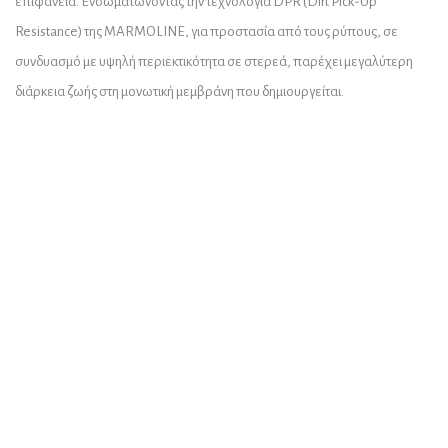
επιφάνεια. Ενσωματώνοντας την τεχνολογία DPR (Dirt Pick-Up
Resistance) της MARMOLINE, για προστασία από τους ρύπους, σε
συνδυασμό με υψηλή περιεκτικότητα σε στερεά, παρέχει μεγαλύτερη
διάρκεια ζωής στη μονωτική μεμβράνη που δημιουργείται.